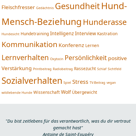
Hund-
Gesundheit
Fleischfresser
Gedächtnis
Mensch-Beziehung
Hunderasse
Intelligenz
Interview
Hundetraining
Kastration
Hundesicht
Kommunikation
Konferenz
Lernen
Lernverhalten
Persönlichkeit
positive
Oxytocin
Verstärkung
Rassezucht
Printbeitrag
Radiobeitrag
Schlaf
Sichtfeld
Sozialverhalten
Stress
Spiel
TV-Beitrag
vegan
Wolf
Wissenschaft
Übergewicht
wildlebende Hunde
"Du bist zeitlebens für das verantwortlich, was du dir vertraut
gemacht hast"
Antoine de Saint-Exupéry