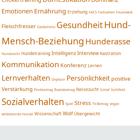
Ernährung
Emotionen
Erziehung
FACS
Farbsehen
Feuerwerk
Hund-
Gesundheit
Fleischfresser
Gedächtnis
Mensch-Beziehung
Hunderasse
Intelligenz
Interview
Hundetraining
Kastration
Hundesicht
Kommunikation
Konferenz
Lernen
Lernverhalten
Persönlichkeit
positive
Oxytocin
Verstärkung
Rassezucht
Printbeitrag
Radiobeitrag
Schlaf
Sichtfeld
Sozialverhalten
Stress
Spiel
TV-Beitrag
vegan
Wolf
Wissenschaft
Übergewicht
wildlebende Hunde