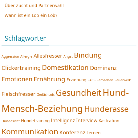
Über Zucht und Partnerwahl
Wann ist ein Lob ein Lob?
Schlagwörter
Bindung
Allesfresser
Aggression
Allergie
Angst
Domestikation
Clickertraining
Dominanz
Ernährung
Emotionen
Erziehung
FACS
Farbsehen
Feuerwerk
Hund-
Gesundheit
Fleischfresser
Gedächtnis
Mensch-Beziehung
Hunderasse
Intelligenz
Interview
Hundetraining
Kastration
Hundesicht
Kommunikation
Konferenz
Lernen