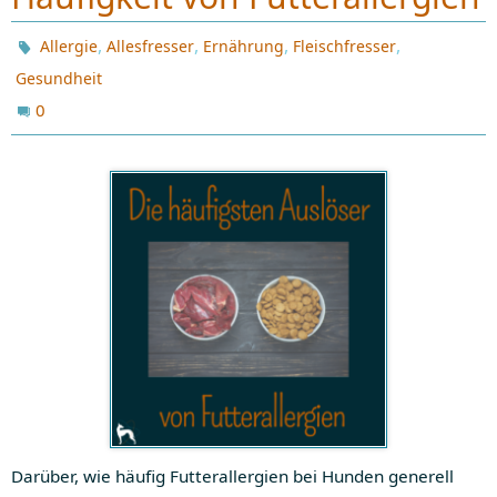
,
,
,
,
Allergie
Allesfresser
Ernährung
Fleischfresser
Gesundheit
0
Darüber, wie häufig Futterallergien bei Hunden generell