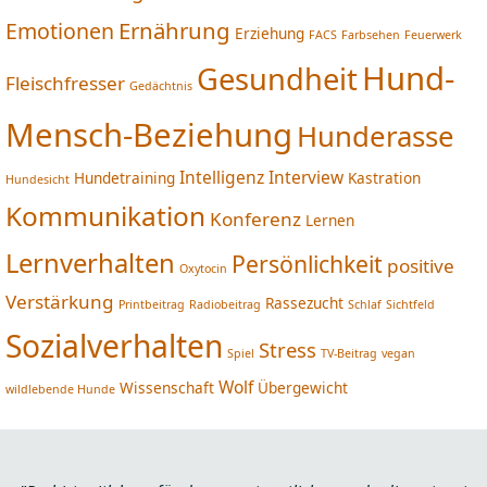
Ernährung
Emotionen
Erziehung
FACS
Farbsehen
Feuerwerk
Hund-
Gesundheit
Fleischfresser
Gedächtnis
Mensch-Beziehung
Hunderasse
Intelligenz
Interview
Hundetraining
Kastration
Hundesicht
Kommunikation
Konferenz
Lernen
Lernverhalten
Persönlichkeit
positive
Oxytocin
Verstärkung
Rassezucht
Printbeitrag
Radiobeitrag
Schlaf
Sichtfeld
Sozialverhalten
Stress
Spiel
TV-Beitrag
vegan
Wolf
Wissenschaft
Übergewicht
wildlebende Hunde