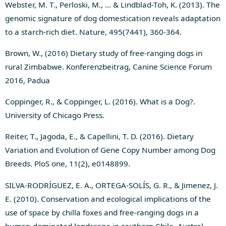
Webster, M. T., Perloski, M., … & Lindblad-Toh, K. (2013). The
genomic signature of dog domestication reveals adaptation
to a starch-rich diet. Nature, 495(7441), 360-364.
Brown, W., (2016) Dietary study of free-ranging dogs in
rural Zimbabwe. Konferenzbeitrag, Canine Science Forum
2016, Padua
Coppinger, R., & Coppinger, L. (2016). What is a Dog?.
University of Chicago Press.
Reiter, T., Jagoda, E., & Capellini, T. D. (2016). Dietary
Variation and Evolution of Gene Copy Number among Dog
Breeds. PloS one, 11(2), e0148899.
SILVA‐RODRÍGUEZ, E. A., ORTEGA‐SOLÍS, G. R., & Jimenez, J.
E. (2010). Conservation and ecological implications of the
use of space by chilla foxes and free‐ranging dogs in a
human‐dominated landscape in southern Chile. Austral