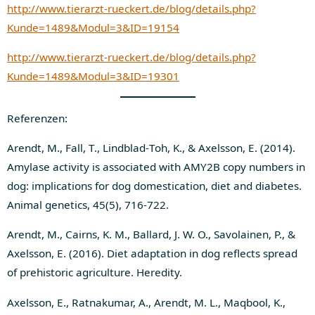
http://www.tierarzt-rueckert.de/blog/details.php?
Kunde=1489&Modul=3&ID=19154
http://www.tierarzt-rueckert.de/blog/details.php?
Kunde=1489&Modul=3&ID=19301
Referenzen:
Arendt, M., Fall, T., Lindblad‐Toh, K., & Axelsson, E. (2014).
Amylase activity is associated with AMY2B copy numbers in
dog: implications for dog domestication, diet and diabetes.
Animal genetics, 45(5), 716-722.
Arendt, M., Cairns, K. M., Ballard, J. W. O., Savolainen, P., &
Axelsson, E. (2016). Diet adaptation in dog reflects spread
of prehistoric agriculture. Heredity.
Axelsson, E., Ratnakumar, A., Arendt, M. L., Maqbool, K.,