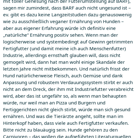
mit toller Genesung nach der Futterumstellung auf BARF),
sagen mir zumindest, dass BARF auch nicht ungesund ist –
ev. gibt es dazu keine Langzeitstudien dazu genausowenig
wie zu ausschließlich veganer Ernährung von Hunden –
aber aus eigener Erfahrung würde ich definitiv eine
„natürliche“ Ernährung positiv sehen. Wenn man der
logischerweise und systembedingt auf Gewinn getrimmten
Fertigfutter (und damit meine ich auch Menschenfutter)
Industrie, allerdings ernsthaft glauben will, dass nicht
gemogelt wird, dann hat man wohl einige Skandale der
letzten Jahre nicht mitbekommen. Und natürlich frisst der
Hund natürlicherweise Fleisch, auch Gemüse und dank
Anpassung und robustem Verdauungssystem stirbt er auch
nicht an dem Dreck, der ihm mit Industriefutter verabreicht
wird, aber das ist ungefähr so, als wenn man behaupten
würde, nur weil man an Pizza und Burgern und
Fertiggerichten nicht gleich stirbt, würde man sich gesund
ernähren. Und was die Tierärzte angeht, sollte man im
Hinterkopf haben, dass viele auch Fertigfutter verkaufen.
Bitte nicht zu blauäugig sein. Hunde gehören zu den
Carnivoren – das wollen die aufgeführten Literaturquellen