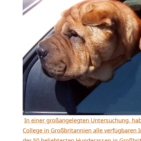
In einer großangelegten Untersuchung, hab
College in Großbritannien alle verfügbaren
der 50 beliebtesten Hunderassen in Großb