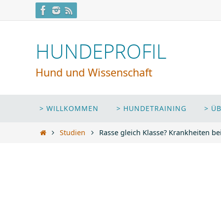
Zum
Inhalt
springen
HUNDEPROFIL
Hund und Wissenschaft
Zum
> WILLKOMMEN
> HUNDETRAINING
> Ü
Inhalt
springen
Start
Studien
Rasse gleich Klasse? Krankheiten b