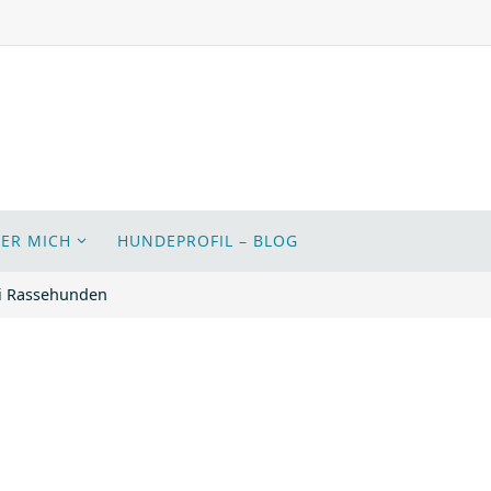
BER MICH
HUNDEPROFIL – BLOG
ei Rassehunden