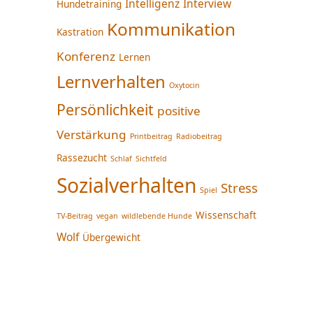
Intelligenz
Interview
Hundetraining
Kommunikation
Kastration
Konferenz
Lernen
Lernverhalten
Oxytocin
Persönlichkeit
positive
Verstärkung
Printbeitrag
Radiobeitrag
Rassezucht
Schlaf
Sichtfeld
Sozialverhalten
Stress
Spiel
Wissenschaft
TV-Beitrag
vegan
wildlebende Hunde
Wolf
Übergewicht