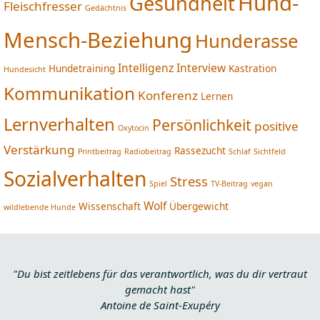
Hund-
Gesundheit
Fleischfresser
Gedächtnis
Mensch-Beziehung
Hunderasse
Intelligenz
Interview
Hundetraining
Kastration
Hundesicht
Kommunikation
Konferenz
Lernen
Lernverhalten
Persönlichkeit
positive
Oxytocin
Verstärkung
Rassezucht
Printbeitrag
Radiobeitrag
Schlaf
Sichtfeld
Sozialverhalten
Stress
Spiel
TV-Beitrag
vegan
Wolf
Wissenschaft
Übergewicht
wildlebende Hunde
"Du bist zeitlebens für das verantwortlich, was du dir vertraut
gemacht hast"
Antoine de Saint-Exupéry