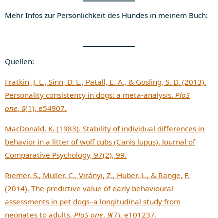
Mehr Infos zur Persönlichkeit des Hundes in meinem Buch:
Quellen:
Fratkin, J. L., Sinn, D. L., Patall, E. A., & Gosling, S. D. (2013).
Personality consistency in dogs: a meta-analysis.
PloS
one
,
8
(1), e54907.
MacDonald, K. (1983). Stability of individual differences in
behavior in a litter of wolf cubs (Canis lupus). Journal of
Comparative Psychology, 97(2), 99.
Riemer, S., Müller, C., Virányi, Z., Huber, L., & Range, F.
(2014). The predictive value of early behavioural
assessments in pet dogs–a longitudinal study from
neonates to adults.
PloS one
,
9
(7), e101237.