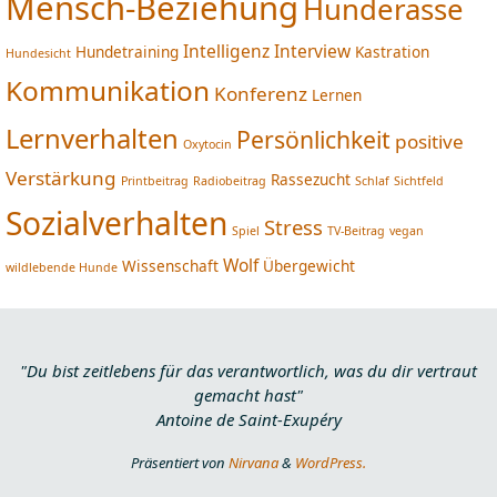
Mensch-Beziehung
Hunderasse
Intelligenz
Interview
Hundetraining
Kastration
Hundesicht
Kommunikation
Konferenz
Lernen
Lernverhalten
Persönlichkeit
positive
Oxytocin
Verstärkung
Rassezucht
Printbeitrag
Radiobeitrag
Schlaf
Sichtfeld
Sozialverhalten
Stress
Spiel
TV-Beitrag
vegan
Wolf
Wissenschaft
Übergewicht
wildlebende Hunde
"Du bist zeitlebens für das verantwortlich, was du dir vertraut
gemacht hast"
Antoine de Saint-Exupéry
Präsentiert von
Nirvana
&
WordPress.