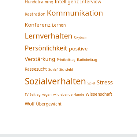
Intelligenz
Interview
Hundetraining
Kommunikation
Kastration
Konferenz
Lernen
Lernverhalten
Oxytocin
Persönlichkeit
positive
Verstärkung
Printbeitrag
Radiobeitrag
Rassezucht
Schlaf
Sichtfeld
Sozialverhalten
Stress
Spiel
Wissenschaft
TV-Beitrag
vegan
wildlebende Hunde
Wolf
Übergewicht