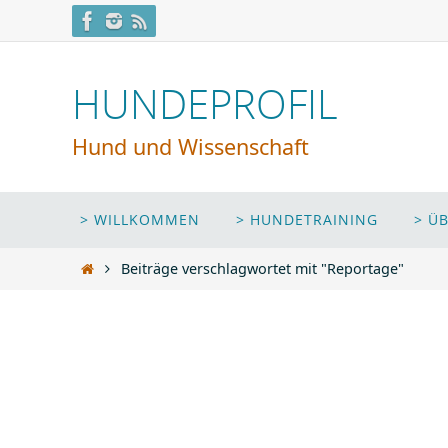
Zum
Inhalt
springen
HUNDEPROFIL
Hund und Wissenschaft
Zum
> WILLKOMMEN
> HUNDETRAINING
> Ü
Inhalt
springen
Start
Beiträge verschlagwortet mit "Reportage"