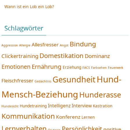
Wann ist ein Lob ein Lob?
Schlagwörter
Bindung
Allesfresser
Aggression
Allergie
Angst
Domestikation
Clickertraining
Dominanz
Ernährung
Emotionen
Erziehung
FACS
Farbsehen
Feuerwerk
Hund-
Gesundheit
Fleischfresser
Gedächtnis
Mensch-Beziehung
Hunderasse
Intelligenz
Interview
Hundetraining
Kastration
Hundesicht
Kommunikation
Konferenz
Lernen
Lernverhalten
Persönlichkeit
positive