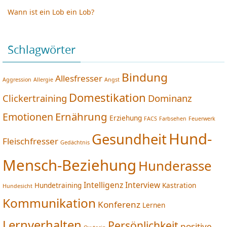
Wann ist ein Lob ein Lob?
Schlagwörter
Bindung
Allesfresser
Aggression
Allergie
Angst
Domestikation
Clickertraining
Dominanz
Ernährung
Emotionen
Erziehung
FACS
Farbsehen
Feuerwerk
Hund-
Gesundheit
Fleischfresser
Gedächtnis
Mensch-Beziehung
Hunderasse
Intelligenz
Interview
Hundetraining
Kastration
Hundesicht
Kommunikation
Konferenz
Lernen
Lernverhalten
Persönlichkeit
positive