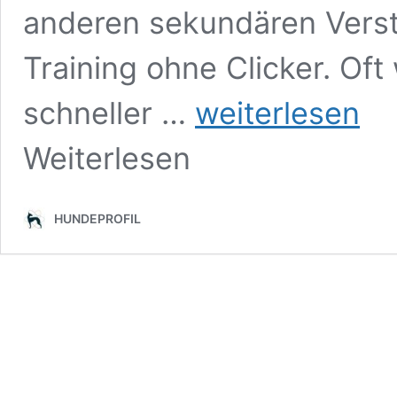
anderen sekundären Verstär
Training ohne Clicker. Of
Ist
schneller …
weiterlesen
Clickertraining
effektiver?
Weiterlesen
HUNDEPROFIL